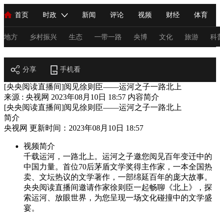
首页
时政
新闻
评论
视频
财经
体育
人民领袖习近平
直播
海外频道
片库
iPanda
栏目大全
联播+
English
中国领导人
节目单
Монгол
听音
央视快评
微视频
习式妙语
主持人
地方
乡村振兴
生态
一带一路
央博
文化
旅游
科
阅读
总台春晚
分享
手机看
网络春晚
共产党员网
秧纪录
纪录片网
[央央阅读直播间]阅见徐则臣——运河之子一路北上
来源 : 央视网
2023年08月10日 18:57
内容简介
[央央阅读直播间]阅见徐则臣——运河之子一路北上
新闻
国内
国际
评论
经济
军事
科技
法
简介
央视网 更新时间：2023年08月10日 18:57
人民领袖习近平
联播+
热解读
天天学习
习式妙语
视频简介
视频
小央视频
小央直播
直播中国
熊猫频道
V
千载运河，一路北上。运河之子邀您阅见百年变迁中的
中国力量。首位70后茅盾文学奖得主作家，一本全国热
现场
前线
比划
快看
蓝海中国
新兵请入列
卖、文坛热议的文学著作，一部绵延百年的庞大故事。
央央阅读直播间邀请作家徐则臣一起畅聊《北上》，探
体育
直播
竞猜
2026年世界杯
2026年冬奥会
C
索运河、放眼世界，为您呈现一场文化碰撞中的文学盛
宴。
VIP会员
CCTV奥林匹克频道
生活体育大会
体育江湖