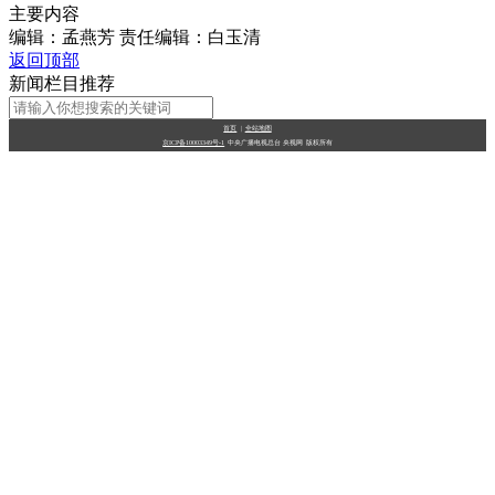
主要内容
财经
教育
乡村振兴
生态环境
一带一路
央博
编辑：孟燕芳
责任编辑：白玉清
返回顶部
大国智造
大国展会
大国保险
云顶对话
云起
超
新闻栏目推荐
首页
|
全站地图
京ICP备10003349号-1
中央广播电视总台
央视网
版权所有
CCTV.节目官网
直播
节目单
栏目
片库
热播榜