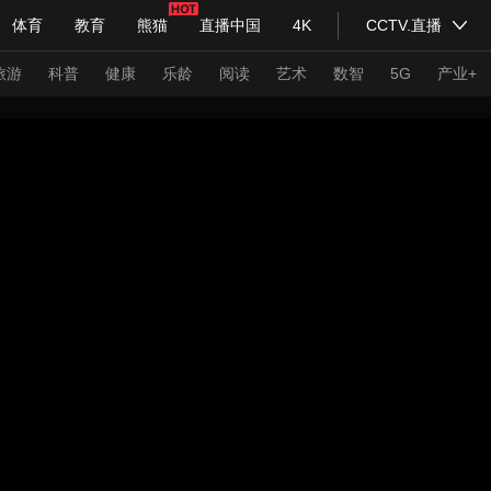
体育
教育
熊猫
直播中国
4K
CCTV.直播
式妙语
主持人
下载央视影音
热解读
天天学习
旅游
科普
健康
乐龄
阅读
艺术
数智
5G
产业+
纪录片网
国家大剧院
大型活动
科技
法治
文娱
人物
公益
图片
习式妙语
央视快评
央视网评
光华锐评
锋面
频道
VR/AR
4K专区
全景新闻
请入列
人生第一次
人生第二次
年冬奥会
CBA
NBA
中超
国足
国际足球
网球
综
体育江湖
文化体育
冰雪道路
足球道路