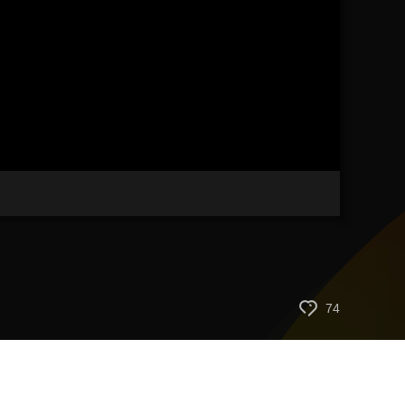
艺术
汽车
数智
5G
产业+
时尚
天气
才艺
网展
央央好物
74