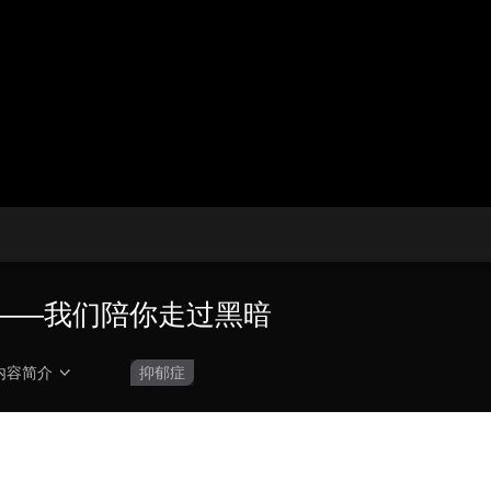
央博
非遗
文化
旅游
科普
健康
乐龄
阅读
云起
超级工厂
智敬中国
全民健康
颜选攻略
海洋
热播榜
总台企业白名单
——我们陪你走过黑暗
内容简介
抑郁症