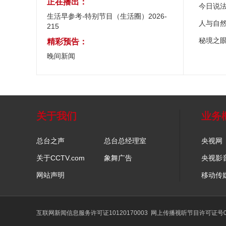
正在播出：
今日说
生活早参考-特别节目（生活圈）2026-
人与自
215
秘境之
精彩预告：
晚间新闻
关于我们
业务
总台之声
总台总经理室
央视网
关于CCTV.com
象舞广告
央视影
网站声明
移动传
互联网新闻信息服务许可证10120170003
网上传播视听节目许可证号01