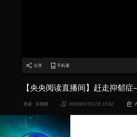
财经
教育
乡村振兴
生态环境
一带一路
大国智造
大国展会
大国保险
云顶对话
CCTV.节目官网
直播
节目单
栏目
片库
分享
手机看
【央央阅读直播间】赶走抑郁症
来源 : 央视网
2023年07月17日 13:52