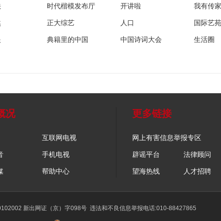
法
时代楷模发布厅
开讲啦
我有传
然
正大综艺
人口
国际艺
眼
典籍里的中国
中国诗词大会
生活圈
概况
更多链接
互联网电视
网上有害信息举报专区
音
手机电视
辟谣平台
法律顾问
媒
帮助中心
望海热线
人才招聘
02002 新出网证（京）字098号
违法和不良信息举报电话:010-88427865