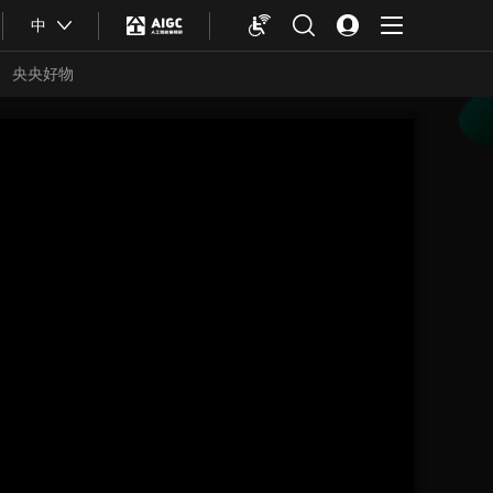
中
央央好物
合体育
亚冬会