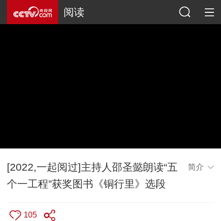
阅读
[2022,一起阅过]主持人邵圣懿朗读“五
简介
个一工程”获奖图书《铜行里》选段
105